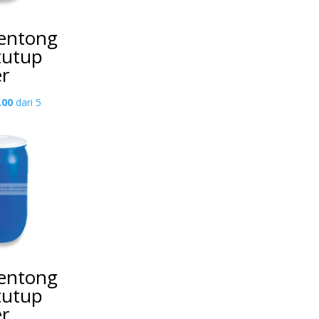
entong
 tutup
er
.00
dari 5
entong
 tutup
er