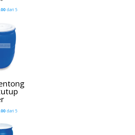
.00
dari 5
entong
 tutup
er
.00
dari 5