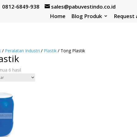
| 0812-6849-938
sales@pabuvestindo.co.id
Home
Blog Produk
Request 
k
/
Peralatan Industri
/
Plastik
/ Tong Plastik
astik
ua 6 hasil