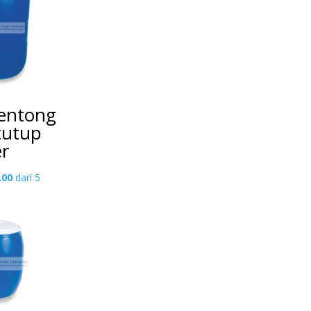
entong
 tutup
er
.00
dari 5