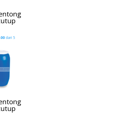
entong
 tutup
.00
dari 5
entong
 tutup