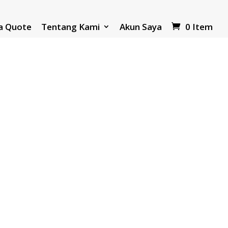
a Quote
Tentang Kami
Akun Saya
0 Item