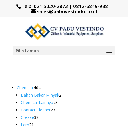
Telp. 021 5020-2873 | 0812-6849-938
sales@pabuvestindo.co.id
Pilih Laman
404
Chemical
404
Produk
2
Bahan Bakar Minyak
2
73
Produk
Chemical Lainnya
73
23
Produk
Contact Cleaner
23
38
Produk
Grease
38
21
Produk
Lem
21