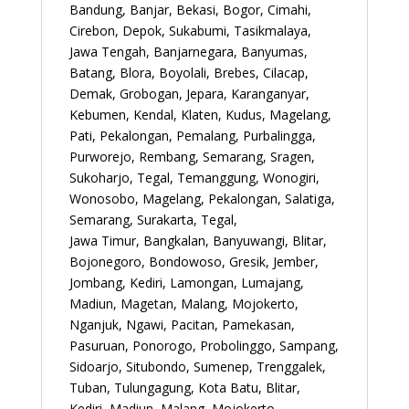
Bandung, Banjar, Bekasi, Bogor, Cimahi,
Cirebon, Depok, Sukabumi, Tasikmalaya,
Jawa Tengah, Banjarnegara, Banyumas,
Batang, Blora, Boyolali, Brebes, Cilacap,
Demak, Grobogan, Jepara, Karanganyar,
Kebumen, Kendal, Klaten, Kudus, Magelang,
Pati, Pekalongan, Pemalang, Purbalingga,
Purworejo, Rembang, Semarang, Sragen,
Sukoharjo, Tegal, Temanggung, Wonogiri,
Wonosobo, Magelang, Pekalongan, Salatiga,
Semarang, Surakarta, Tegal,
Jawa Timur, Bangkalan, Banyuwangi, Blitar,
Bojonegoro, Bondowoso, Gresik, Jember,
Jombang, Kediri, Lamongan, Lumajang,
Madiun, Magetan, Malang, Mojokerto,
Nganjuk, Ngawi, Pacitan, Pamekasan,
Pasuruan, Ponorogo, Probolinggo, Sampang,
Sidoarjo, Situbondo, Sumenep, Trenggalek,
Tuban, Tulungagung, Kota Batu, Blitar,
Kediri, Madiun, Malang, Mojokerto,