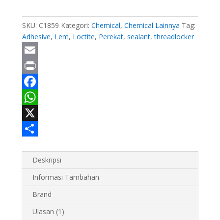
Perekat
Instan
SKU:
C1859
Kategori:
Chemical
,
Chemical Lainnya
Tag:
Adhesive
,
Lem
,
Loctite
,
Perekat
,
sealant
,
threadlocker
E
m
P
a
r
F
i
i
a
W
l
n
c
h
X
t
e
a
S
b
t
h
Deskripsi
o
s
a
Informasi Tambahan
o
A
r
Brand
k
p
e
Ulasan (1)